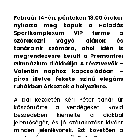
Február 14-én, pénteken 18:00 órakor
nyitotta meg kapuit a Haladás
Sportkomplexum VIP terme a
szórakozni vágyó diákok és
tanáraink számára, ahol idén is
megrendezésre került a Premontrei
Gimnázium diákbálja. A résztvevők –
Valentin naphoz kapcsolódóan –
piros illetve fekete színű elegáns
ruhákban érkeztek a helyszínre.
A bál kezdetén Kéri Péter tanár úr
köszöntötte a vendégeket. Rövid
beszédében kiemelte a diákbál
jelentőségét, és jó szórakozást kívánt
minden jelenlévőnek. Ezt követően a