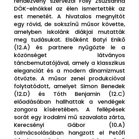
rendezvény szervezői Folly Zsuzsanna
DÖK-elnökkel az élen ismertették az
est menetét. A hivatalos megnyitót
egy rövid, de sokszínű műsor követte,
amelyben iskolánk diákjai mutatták
meg tudásukat. Elsőként Batyi Enikő
(12.A) és partnere nyűgözte le a
közönséget látványos
táncbemutatójával, amely a klasszikus
eleganciát és a modern dinamizmust
ötvözte. A műsor zenei produkcióval
folytatódott, amelyet Simon Benedek
(12.D) és Tóth Benjamin (12.C)
előadásában hallhattak a vendégek
zongora kíséretében. A fellépések
sorát egy irodalmi mű szavalata zárta,
Kerecsényi Gábor (10.A)
tolmácsolásában hangzott el Petőfi