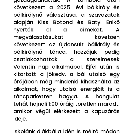
következett a 2025. évi bálkirály és
bálkirálynő választása, a szavazatok
alapján Kiss Botond és Batyi Enikő
nyerték el a címeket. A
megválasztásukat követően
következett az újdonsült bálkirály és
bálkirálynő tánca, hozzájuk pedig
csatlakozhattak a szerelmesek
Valentin nap alkalmából. Éjfél után is
kitartott a jókedv, a bál utolsó egy
órájában még mindenki kihasználta az
alkalmat, hogy utolsó energiáit is a
táncparketten hagyja. A hangulat
tehát hajnali 1:00 óráig töretlen maradt,
amikor végül elérkezett a kapuzárás
ideje.
Iskolánk diákbálja idén is méltó módon