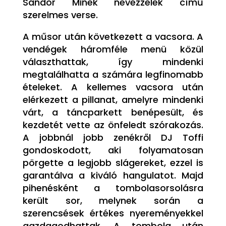
Sándor Minek nevezzelek című
szerelmes verse.
A műsor után következett a vacsora. A
vendégek háromféle menü közül
választhattak, így mindenki
megtalálhatta a számára legfinomabb
ételeket. A kellemes vacsora után
elérkezett a pillanat, amelyre mindenki
várt, a táncparkett benépesült, és
kezdetét vette az önfeledt szórakozás.
A jobbnál jobb zenékről DJ Toffi
gondoskodott, aki folyamatosan
pörgette a legjobb slágereket, ezzel is
garantálva a kiváló hangulatot. Majd
pihenésként a tombolasorsolásra
került sor, melynek során a
szerencsések értékes nyereményekkel
gazdagodhattak. A tombola után