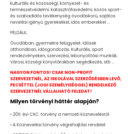
kulturális és közösségi; környezet- és
természetvédelmi; katasztrófavédelmi; közös sport-
és szabadidős tevékenység óvodáskorú, sajátos
nevelési igényű gyerekekkel, idős emberekkel …
PÉLDÁUL:
Óvodában, gyermekre felügyelet; Idősek
otthonában, idősgondozás; Kulturális, sport
rendezvényeken, szervezési, lebonyolítási munkák;
Városi, községi könyvtárakban segédkezés, stb …
NAGYON FONTOS! CSAK NON-PROFIT
SZERVEZETNÉL, AZ ISKOLÁVAL SZERZŐDÉSBEN LEVŐ,
PECSÉTTEL (JOGI SZEMÉLYISÉGGEL) RENDELKEZŐ
SZERVEZETNÉL VÁLLALHATÓ FELEDAT!
Milyen törvényi háttér alapján?
• 2011. évi CXC. törvény a nemzeti köznevelésről
• A Köznevelési törvény végrehajtási rendelet