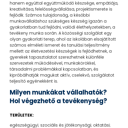
hanem egyúttal együttműködő készsége, empátiája,
kreativitása, felelősségvállalása, projektismerete is
fejlődik. Számos tulajdonság, a későbbi
munkavállaláshoz szükséges készség igazán a
gyakorlatban tud fejlődni, valódi élethelyzetekben, a
tevékeny munka során. A közösségi szolgálat egy
olyan gyakorlati terep, ahol az iskolában elsajátított
számos elméleti ismeret és tanulási teljesítmény
mellett az életvezetési készségek is fejlődhetnek, a
gyerekek tapasztalatot szerezhetnek különféle
szervezetek működésével, munkakörökkel,
társadalmi problémákkal kapcsolatban, és
kipróbálhatják magukat aktív, cselekvő, szolgálatot
teljesítő egyénekként is.
Milyen munkákat vállalhatók?
Hol végezhető a tevékenység?
TERÜLETEK:
egészségügyi; szociális és jótékonysági; oktatási;