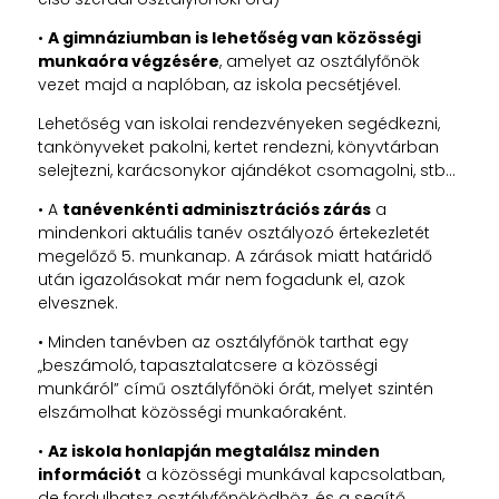
•
A gimnáziumban is lehetőség van közösségi
munkaóra végzésére
, amelyet az osztályfőnök
vezet majd a naplóban, az iskola pecsétjével.
Lehetőség van iskolai rendezvényeken segédkezni,
tankönyveket pakolni, kertet rendezni, könyvtárban
selejtezni, karácsonykor ajándékot csomagolni, stb…
• A
tanévenkénti adminisztrációs zárás
a
mindenkori aktuális tanév osztályozó értekezletét
megelőző 5. munkanap. A zárások miatt határidő
után igazolásokat már nem fogadunk el, azok
elvesznek.
• Minden tanévben az osztályfőnök tarthat egy
„beszámoló, tapasztalatcsere a közösségi
munkáról” című osztályfőnöki órát, melyet szintén
elszámolhat közösségi munkaóraként.
•
Az iskola honlapján megtalálsz minden
információt
a közösségi munkával kapcsolatban,
de fordulhatsz osztályfőnöködhöz, és a segítő