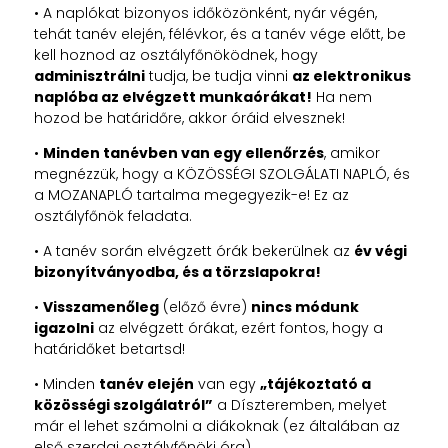
• A naplókat bizonyos időközönként, nyár végén,
tehát tanév elején, félévkor, és a tanév vége előtt, be
kell hoznod az osztályfőnöködnek, hogy
adminisztrálni
tudja, be tudja vinni
az elektronikus
naplóba az elvégzett munkaórákat!
Ha nem
hozod be határidőre, akkor óráid elvesznek!
•
Minden tanévben van egy ellenőrzés
, amikor
megnézzük, hogy a KÖZÖSSÉGI SZOLGÁLATI NAPLÓ, és
a MOZANAPLÓ tartalma megegyezik-e! Ez az
osztályfőnök feladata.
• A tanév során elvégzett órák bekerülnek az
év végi
bizonyítványodba, és a törzslapokra!
•
Visszamenőleg
(előző évre)
nincs módunk
igazolni
az elvégzett órákat, ezért fontos, hogy a
határidőket betartsd!
• Minden
tanév elején
van egy
„tájékoztató a
közösségi szolgálatról”
a Díszteremben, melyet
már el lehet számolni a diákoknak (ez általában az
első szerdai osztályfőnöki óra)