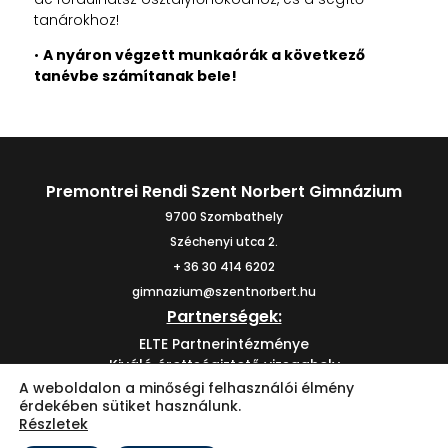
tanárokhoz!
•
A nyáron végzett munkaórák a következő
tanévbe számítanak bele!
Premontrei Rendi Szent Norbert Gimnázium
9700 Szombathely
Széchenyi utca 2.
+ 36 30 414 6202
gimnazium@szentnorbert.hu
Partnerségek:
ELTE Partnerintézménye
Kiváló érettségiztető vizsgahely
Oktatási Hivatal Bázisintézménye
A weboldalon a minőségi felhasználói élmény
érdekében sütiket használunk.
Részletek