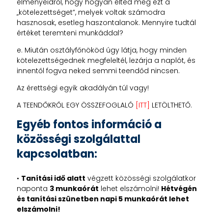
élményeidről, hogy hogyan élted meg ezt a
„kötelezettséget”, melyek voltak számodra
hasznosak, esetleg haszontalanok. Mennyire tudtál
értéket teremteni munkáddal?
e. Miután osztályfőnököd úgy látja, hogy minden
kötelezettségednek megfeleltél, lezárja a naplót, és
innentől fogva neked semmi teendőd nincsen.
Az érettségi egyik akadályán túl vagy!
A TEENDŐKRŐL EGY ÖSSZEFOGLALÓ
[ITT]
LETÖLTHETŐ.
Egyéb fontos információ a
közösségi szolgálattal
kapcsolatban:
•
Tanítási idő alatt
végzett közösségi szolgálatkor
naponta
3 munkaórát
lehet elszámolni!
Hétvégén
és tanítási szünetben napi 5 munkaórát lehet
elszámolni!