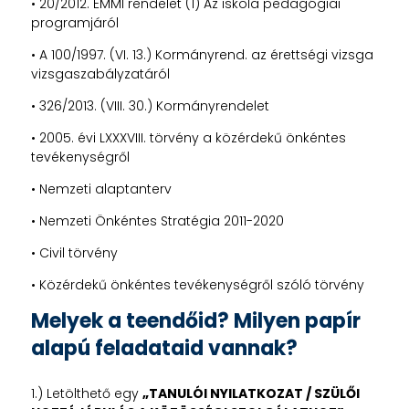
• 20/2012. EMMI rendelet (1) Az iskola pedagógiai
programjáról
• A 100/1997. (VI. 13.) Kormányrend. az érettségi vizsga
vizsgaszabályzatáról
• 326/2013. (VIII. 30.) Kormányrendelet
• 2005. évi LXXXVIII. törvény a közérdekű önkéntes
tevékenységről
• Nemzeti alaptanterv
• Nemzeti Önkéntes Stratégia 2011-2020
• Civil törvény
• Közérdekű önkéntes tevékenységről szóló törvény
Melyek a teendőid? Milyen papír
alapú feladataid vannak?
1.) Letölthető egy
„TANULÓI NYILATKOZAT / SZÜLŐI