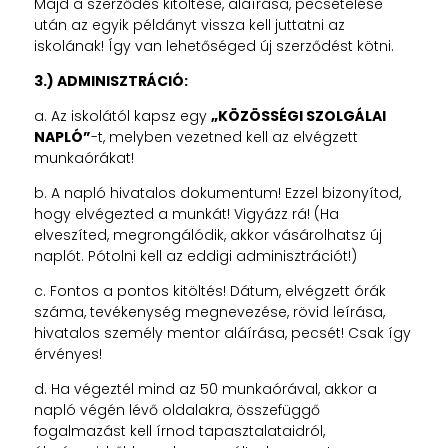
Majd a szerződés kitöltése, aláírása, pecsételése
után az egyik példányt vissza kell juttatni az
iskolának! Így van lehetőséged új szerződést kötni.
3.) ADMINISZTRÁCIÓ:
a. Az iskolától kapsz egy
„KÖZÖSSÉGI SZOLGÁLAI
NAPLÓ”
-t, melyben vezetned kell az elvégzett
munkaórákat!
b. A napló hivatalos dokumentum! Ezzel bizonyítod,
hogy elvégezted a munkát! Vigyázz rá! (Ha
elveszíted, megrongálódik, akkor vásárolhatsz új
naplót. Pótolni kell az eddigi adminisztrációt!)
c. Fontos a pontos kitöltés! Dátum, elvégzett órák
száma, tevékenység megnevezése, rövid leírása,
hivatalos személy mentor aláírása, pecsét! Csak így
érvényes!
d. Ha végeztél mind az 50 munkaórával, akkor a
napló végén lévő oldalakra, összefüggő
fogalmazást kell írnod tapasztalataidról,