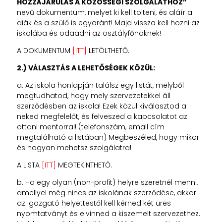
HOZZÁJÁRULÁS A KÖZÖSSÉGI SZOLGÁLATHOZ”
nevű dokumentum, melyet ki kell tölteni, és aláír a
diák és a szülő is egyaránt! Majd vissza kell hozni az
iskolába és odaadni az osztályfőnöknek!
A DOKUMENTUM
[ITT]
LETÖLTHETŐ.
2.) VÁLASZTÁS A LEHETŐSÉGEK KÖZÜL:
a. Az iskola honlapján találsz egy listát, melyből
megtudhatod, hogy mely szervezetekkel áll
szerződésben az iskola! Ezek közül kiválasztod a
neked megfelelőt, és felveszed a kapcsolatot az
ottani mentorral! (telefonszám, email cím
megtalálható a listában) Megbeszéled, hogy mikor
és hogyan mehetsz szolgálatra!
A LISTA
[ITT]
MEGTEKINTHETŐ.
b. Ha egy olyan (non-profit) helyre szeretnél menni,
amellyel még nincs az iskolának szerződése, akkor
az igazgató helyettestől kell kérned két üres
nyomtatványt és elvinned a kiszemelt szervezethez.