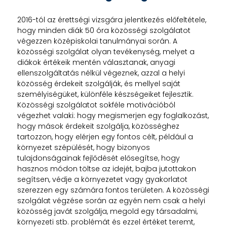
2016-tól az érettségi vizsgára jelentkezés előfeltétele,
hogy minden diák 50 óra közösségi szolgálatot
végezzen középiskolai tanulmányai során. A
közösségi szolgálat olyan tevékenység, melyet a
diákok értékeik mentén választanak, anyagi
ellenszolgáltatás nélkül végeznek, azzal a helyi
közösség érdekeit szolgálják, és mellyel saját
személyiségüket, különféle készségeiket fejlesztik.
Közösségi szolgálatot sokféle motivációból
végezhet valaki: hogy megismerjen egy foglalkozást,
hogy mások érdekeit szolgálja, közösséghez
tartozzon, hogy elérjen egy fontos célt, például a
környezet szépülését, hogy bizonyos
tulajdonságainak fejlődését elősegítse, hogy
hasznos módon töltse az idejét, bajba jutottakon
segítsen, védje a környezetet vagy gyakorlatot
szerezzen egy számára fontos területen. A közösségi
szolgálat végzése során az egyén nem csak a helyi
közösség javát szolgálja, megold egy társadalmi,
környezeti stb. problémát és ezzel értéket teremt,