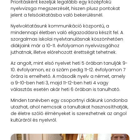
Prioritásként kezeljük legalább egy középfokú
nyelvvizsga megszerzését, hiszen plusz pontokat
jelent a felsőoktatásba való bekerülésnél.
Nyelvoktatásunk kommunikáció központú, a
mindennapi életben való eligazodásra készít fel. A
szorgalmas iskolai nyelvtanulásnak köszönhetően
diákjaink már a 10-11. évfolyamon nyelvvizsgához
juthatnak, illetve előrehozott érettségit tehetnek.
Az angolt, mint első nyelvet heti 5 órában tanulják 9-
10. évfolyamon, ez a szám pedig 11-12. évfolyamon 7
órára is emelhető. A második nyelv a német, amely
a 9-10-ben heti 3, majd 11-12-ben heti 4 vagy
választás esetén akár heti 6 órában is tanulható.
Minden tanévben egy csoportnyi diákunk Londonba
utazhat, ahol nemcsak a tanultakat hasznosíthatják,
de életre szóló élményeket is szerezhetnek az angol
kultúráról és nyelvről.