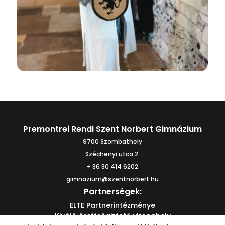
Premontrei Rendi Szent Norbert Gimnázium
9700 Szombathely
Széchenyi utca 2.
+ 36 30 414 6202
gimnazium@szentnorbert.hu
Partnerségek:
ELTE Partnerintézménye
Kiváló érettségiztető vizsgahely