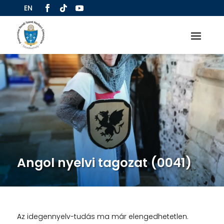
EN
Angol nyelvi tagozat (0041)
Az idegennyelv-tudás ma már elengedhetetlen.