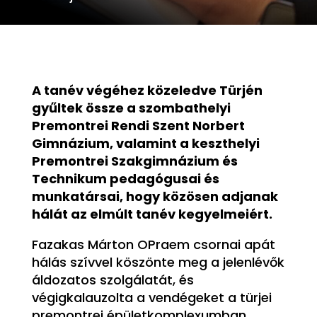
A tanév végéhez közeledve Türjén
gyűltek össze a szombathelyi
Premontrei Rendi Szent Norbert
Gimnázium, valamint a keszthelyi
Premontrei Szakgimnázium és
Technikum pedagógusai és
munkatársai, hogy közösen adjanak
hálát az elmúlt tanév kegyelmeiért.
Fazakas Márton OPraem csornai apát
hálás szívvel köszönte meg a jelenlévők
áldozatos szolgálatát, és
végigkalauzolta a vendégeket a türjei
premontrei épületkomplexumban.