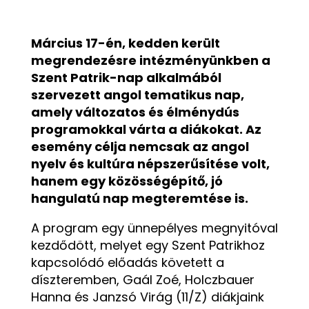
Március 17-én, kedden került
megrendezésre intézményünkben a
Szent Patrik-nap alkalmából
szervezett angol tematikus nap,
amely változatos és élménydús
programokkal várta a diákokat. Az
esemény célja nemcsak az angol
nyelv és kultúra népszerűsítése volt,
hanem egy közösségépítő, jó
hangulatú nap megteremtése is.
A program egy ünnepélyes megnyitóval
kezdődött, melyet egy Szent Patrikhoz
kapcsolódó előadás követett a
díszteremben, Gaál Zoé, Holczbauer
Hanna és Janzsó Virág (11/Z) diákjaink