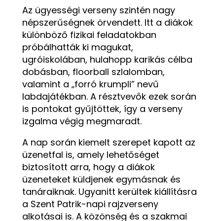
Az ügyességi verseny szintén nagy
népszerűségnek örvendett. Itt a diákok
különböző fizikai feladatokban
próbálhatták ki magukat,
ugróiskolában, hulahopp karikás célba
dobásban, floorball szlalomban,
valamint a „forró krumpli” nevű
labdajátékban. A résztvevők ezek során
is pontokat gyűjtöttek, így a verseny
izgalma végig megmaradt.
A nap során kiemelt szerepet kapott az
üzenetfal is, amely lehetőséget
biztosított arra, hogy a diákok
üzeneteket küldjenek egymásnak és
tanáraiknak. Ugyanitt kerültek kiállításra
a Szent Patrik-napi rajzverseny
alkotásai is. A közönség és a szakmai