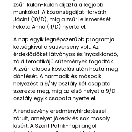
zsűri külön-külön díjazta a legjobb
munkákat. A közönségdíjat Horváth
Jácint (10/D), míg a zsűri elismerését
Fekete Anna (11/D) nyerte el.
A nap egyik legnépszerűbb programja
kétségkívül a sütiverseny volt. Az
érdeklődőket látványos és ínycsiklandó,
zöld tematikájú sütemények fogadták.
A zsűri alapos kóstolás után hozta meg
döntését. A harmadik és második
helyezést a 9/Ny osztály két csapata
szerezte meg, míg az első helyet a 9/D
osztály egyik csapata nyerte el.
A rendezvény eredményhirdetéssel
zárult, amelyet jókedv és sok mosoly
kísért. A Szent Patrik-napi angol