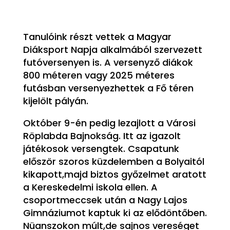
Tanulóink részt vettek a Magyar
Diáksport Napja alkalmából szervezett
futóversenyen is. A versenyző diákok
800 méteren vagy 2025 méteres
futásban versenyezhettek a Fő téren
kijelölt pályán.
Október 9-én pedig lezajlott a Városi
Röplabda Bajnokság. Itt az igazolt
játékosok versengtek. Csapatunk
először szoros küzdelemben a Bolyaitól
kikapott,majd biztos győzelmet aratott
a Kereskedelmi iskola ellen. A
csoportmeccsek után a Nagy Lajos
Gimnáziumot kaptuk ki az elődöntőben.
Nüanszokon múlt,de sajnos vereséget