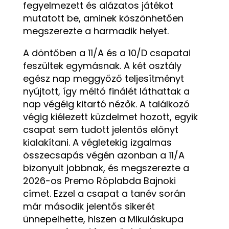
fegyelmezett és alázatos játékot
mutatott be, aminek köszönhetően
megszerezte a harmadik helyet.
A döntőben a 11/A és a 10/D csapatai
feszültek egymásnak. A két osztály
egész nap meggyőző teljesítményt
nyújtott, így méltó finálét láthattak a
nap végéig kitartó nézők. A találkozó
végig kiélezett küzdelmet hozott, egyik
csapat sem tudott jelentős előnyt
kialakítani. A végletekig izgalmas
összecsapás végén azonban a 11/A
bizonyult jobbnak, és megszerezte a
2026-os Premo Röplabda Bajnoki
címet. Ezzel a csapat a tanév során
már második jelentős sikerét
ünnepelhette, hiszen a Mikuláskupa