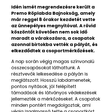
Idén ismét megrendezésre került a
Premo Röplabda Bajnokság, amely
már reggel 8 órakor kezdetét vette
az ünnepélyes megnyitóval. A rövid
köszöntőt követően nem sok idő
maradt a várakozásra, a csapatok
azonnal birtokba vették a pályát, és
elkezdődtek a csoportmérkőzések.
A nap során végig magas színvonalú
összecsapásokat láthattunk. A
résztvevők lelkesedése a pályán is
meglátszott. Hosszú labdamenetek,
pontos nyitások, jól felépített
támadások és látványos védekezések
jellemezték a mérkőzéseket. A csapatok
minden pontért megdolgoztak, ami
végig izgalmassá tette a csoportkört.