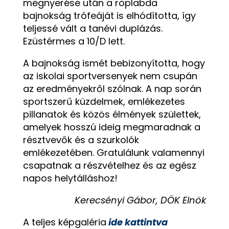
megnyerése után a röplabda
bajnokság trófeáját is elhódította, így
teljessé vált a tanévi duplázás.
Ezüstérmes a 10/D lett.
A bajnokság ismét bebizonyította, hogy
az iskolai sportversenyek nem csupán
az eredményekről szólnak. A nap során
sportszerű küzdelmek, emlékezetes
pillanatok és közös élmények születtek,
amelyek hosszú ideig megmaradnak a
résztvevők és a szurkolók
emlékezetében. Gratulálunk valamennyi
csapatnak a részvételhez és az egész
napos helytálláshoz!
Kerecsényi Gábor, DÖK Elnök
A teljes képgaléria
ide kattintva