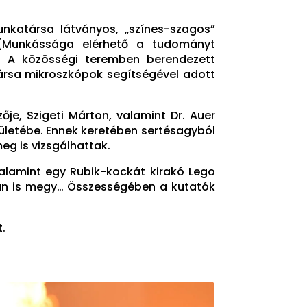
katársa látványos, „színes-szagos”
t. (Munkássága elérhető a tudományt
k) A közösségi teremben berendezett
rsa mikroszkópok segítségével adott
, Szigeti Márton, valamint Dr. Auer
rületébe. Ennek keretében sertésagyból
eg is vizsgálhattak.
valamint egy Rubik-kockát kirakó Lego
bban is megy… Összességében a kutatók
t.