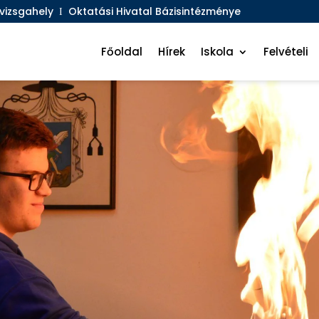
ő vizsgahely
Ι Oktatási Hivatal Bázisintézménye
Főoldal
Hírek
Iskola
Felvételi