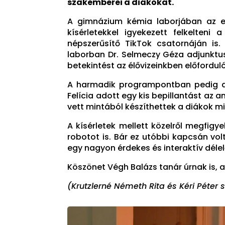
szakemberei a diákokat.
A gimnázium kémia laborjában az e
kísérletekkel igyekezett felkelten
népszerűsítő TikTok csatornáján is
laborban Dr. Selmeczy Géza adjunkt
betekintést az élővizeinkben előfordul
A harmadik programpontban pedig a 
Felícia adott egy kis bepillantást az
vett mintából készíthettek a diákok m
A kísérletek mellett közelről megfig
robotot is. Bár ez utóbbi kapcsán vo
egy nagyon érdekes és interaktív délel
Köszönet Végh Balázs tanár úrnak is, 
(Krutzlerné Németh Rita és Kéri Péter