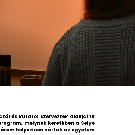
tói és kutatói szerveztek diákjaink
 program, melynek keretében a Selye
 három helyszínen várták az egyetem