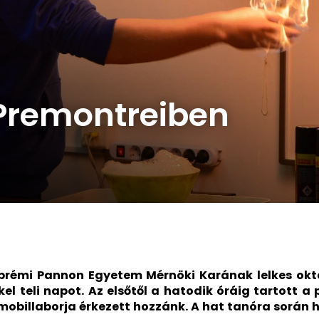
 Premontreiben
zprémi Pannon Egyetem Mérnöki Karának lelkes okta
el teli napot. Az elsőtől a hatodik óráig tartott a
obillaborja érkezett hozzánk. A hat tanóra során