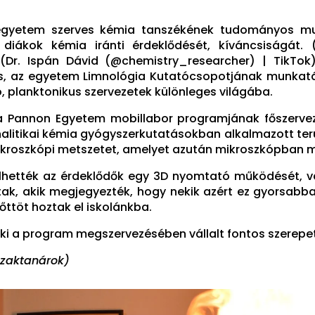
gyetem szerves kémia tanszékének tudományos mun
i a diákok kémia iránti érdeklődését, kíváncsiságá
. (Dr. Ispán Dávid (@chemistry_researcher) | TikTo
us, az egyetem Limnológia Kutatócsopotjának munkatá
ó, planktonikus szervezetek különleges világába.
Pannon Egyetem mobillabor programjának főszervezője
 analitikai kémia gyógyszerkutatásokban alkalmazott te
ikroszkópi metszetet, amelyet azután mikroszkópban m
yelhették az érdeklődők egy 3D nyomtató működését, 
ltak, akik megjegyezték, hogy nekik azért ez gyorsa
őttöt hoztak el iskolánkba.
aki a program megszervezésében vállalt fontos szerepe
 szaktanárok)