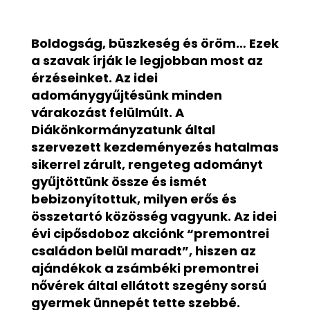
Boldogság, büszkeség és öröm… Ezek
a szavak írják le legjobban most az
érzéseinket. Az idei
adománygyűjtésünk minden
várakozást felülmúlt. A
Diákönkormányzatunk által
szervezett kezdeményezés hatalmas
sikerrel zárult, rengeteg adományt
gyűjtöttünk össze és ismét
bebizonyítottuk, milyen erős és
összetartó közösség vagyunk. Az idei
évi cipősdoboz akciónk “premontrei
családon belül maradt”, hiszen az
ajándékok a zsámbéki premontrei
nővérek által ellátott szegény sorsú
gyermek ünnepét tette szebbé.