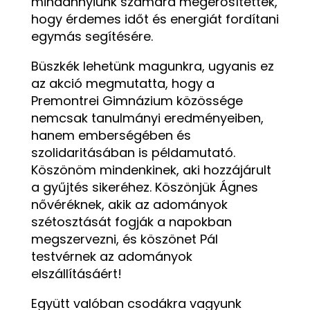
mindannyiunk számára megerősítették,
hogy érdemes időt és energiát fordítani
egymás segítésére.
Büszkék lehetünk magunkra, ugyanis ez
az akció megmutatta, hogy a
Premontrei Gimnázium közössége
nemcsak tanulmányi eredményeiben,
hanem emberségében és
szolidaritásában is példamutató.
Köszönöm mindenkinek, aki hozzájárult
a gyűjtés sikeréhez. Köszönjük Ágnes
nővéréknek, akik az adományok
szétosztását fogják a napokban
megszervezni, és köszönet Pál
testvérnek az adományok
elszállításáért!
Együtt valóban csodákra vagyunk