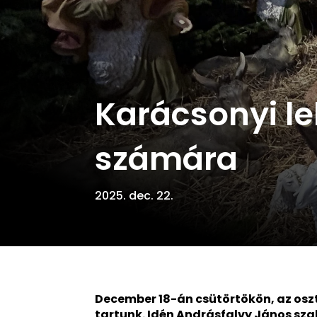
Karácsonyi le
számára
2025. dec. 22.
December 18-án csütörtökön, az os
tartunk. Idén Andrásfalvy János sza