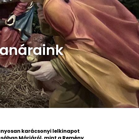
tanáraink
nyosan karácsonyi lelkinapot
dásában Máriáról, mint a Remény