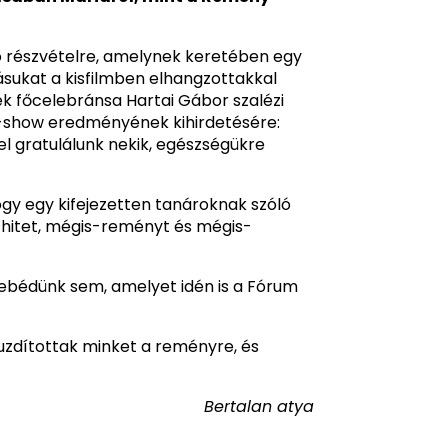
ló részvételre, amelynek keretében egy
sukat a kisfilmben elhangzottakkal
k főcelebránsa Hartai Gábor szalézi
víz-show eredményének kihirdetésére:
tel gratulálunk nekik, egészségükre
ogy egy kifejezetten tanároknak szóló
hitet, mégis-reményt és mégis-
 ebédünk sem, amelyet idén is a Fórum
buzdítottak minket a reményre, és
Bertalan atya