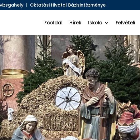
ő vizsgahely
Ι Oktatási Hivatal Bázisintézménye
Főoldal
Hírek
Iskola
Felvételi