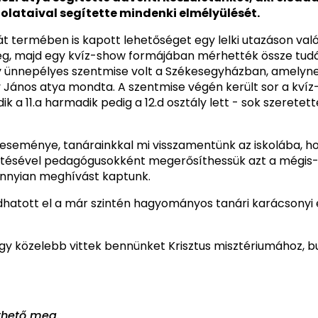
olataival segítette mindenki elmélyülését.
ját termében is kapott lehetőséget egy lelki utazáson va
meg, majd egy kvíz-show formájában mérhették össze tudá
y ünnepélyes szentmise volt a Székesegyházban, amelyne
alvy János atya mondta. A szentmise végén került sor a k
ik a 11.a harmadik pedig a 12.d osztály lett - sok szeretet
óeseménye, tanárainkkal mi visszamentünk az iskolába, h
etésével pedagógusokként megerősíthessük azt a mégis-
annyian meghívást kaptunk.
dhatott el a már szintén hagyományos tanári karácsonyi
ogy közelebb vittek bennünket Krisztus misztériumához, 
thető meg.