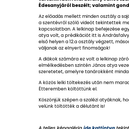
Édesanyjáról beszélt; valamint gond
Az előadás mellett minden osztály a sa
a szentévről szóló videót tekintettek 
kapcsolatban. A lelkinap befejezése eg
atya volt, a prédikációt itt is Andrásf
első helyen a 12.a osztály végzett, másod
váljanak az elnyert finomságok!
A diákok számára ez volt a lelkinap zár
elmélkedésben szintén János atya vez
szeretetet, amelyre tanárokként mind
A közös lelki töltekezés után nem mara
Étteremben költöttünk el.
Köszönjük szépen a szalézi atyáknak, h
velünk töltötték a délutánt is!
A teljes képgaléria
i
de kattintva
tekin