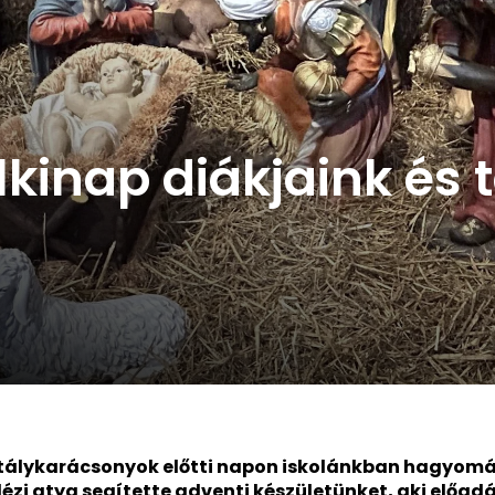
lkinap diákjaink és 
ztálykarácsonyok előtti napon iskolánkban hagyomá
lézi atya segítette adventi készületünket, aki előa