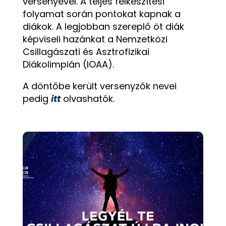
versenyével. A teljes felkészítési
folyamat során pontokat kapnak a
diákok. A legjobban szereplő öt diák
képviseli hazánkat a Nemzetközi
Csillagászati és Asztrofizikai
Diákolimpián (IOAA).
A döntőbe került versenyzők nevei
pedig
itt
olvashatók.